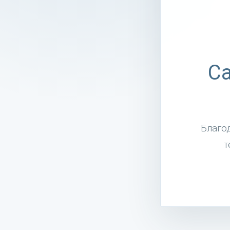
Са
Благо
т