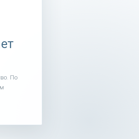
ает
во. По
им